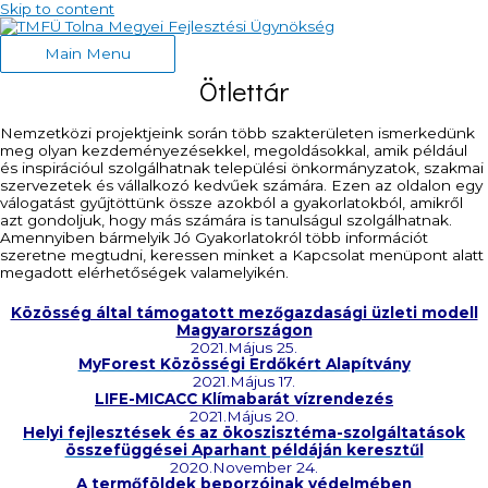
Skip to content
Main Menu
Ötlettár
Nemzetközi projektjeink során több szakterületen ismerkedünk
meg olyan kezdeményezésekkel, megoldásokkal, amik például
és inspirációul szolgálhatnak települési önkormányzatok, szakmai
szervezetek és vállalkozó kedvűek számára. Ezen az oldalon egy
válogatást gyűjtöttünk össze azokból a gyakorlatokból, amikről
azt gondoljuk, hogy más számára is tanulságul szolgálhatnak.
Amennyiben bármelyik Jó Gyakorlatokról több információt
szeretne megtudni, keressen minket a Kapcsolat menüpont alatt
megadott elérhetőségek valamelyikén.
Közösség által támogatott mezőgazdasági üzleti modell
Magyarországon
2021.Május 25.
MyForest Közösségi Erdőkért Alapítvány
2021.Május 17.
LIFE-MICACC Klímabarát vízrendezés
2021.Május 20.
Helyi fejlesztések és az ökoszisztéma-szolgáltatások
összefüggései Aparhant példáján keresztűl
2020.November 24.
A termőföldek beporzóinak védelmében