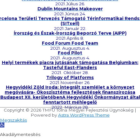
2021.Július 26.
Dublin Mountains Makeover
2021.Június 24.
rcelona Területi Tervezés Támogató Térinformatikai Rends
(SITxell)
2021.Január 22.
Írország és Észak-Írország Beporzó Terve (AIPP)
2021.Április 8.
Food Forum Food Team
2021. Augusztus 4.
Food Pilot
2021. Augusztus 4.
Helyi termékek piacra jutásának támogatása Belgiumban:
Tasteful East-Flanders
2021. Október 28.
Trilogy of Platforms
2021.November 26.
Hegyvidéki Zöld Iroda: integrált szemlélet a környezet
megóvására- Ökoszisztéma fejlesztések finanszírozása
Budapest XII. kerületébenA Hegyvidéki Önkormányzat által
fenntartott méhlegelő
2022. Március 28.
Copyright © 2026
TMFÜ Tolna Megyei Fejlesztési Ügynökség
|
Powered by
Astra WordPress Theme
Megszakítás
Eszköztár
megnyitása
Akadálymentesítés