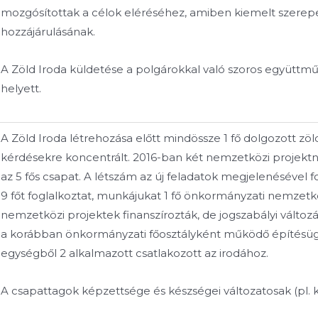
mozgósítottak a célok eléréséhez, amiben kiemelt szerepe
hozzájárulásának.
A Zöld Iroda küldetése a polgárokkal való szoros együtt
helyett.
A Zöld Iroda létrehozása előtt mindössze 1 fő dolgozott zö
kérdésekre koncentrált. 2016-ban két nemzetközi projekt
az 5 fős csapat. A létszám az új feladatok megjelenésével f
9 főt foglalkoztat, munkájukat 1 fő önkormányzati nemzet
nemzetközi projektek finanszírozták, de jogszabályi változ
a korábban önkormányzati főosztályként működő építésügy
egységből 2 alkalmazott csatlakozott az irodához.
A csapattagok képzettsége és készségei változatosak (pl.