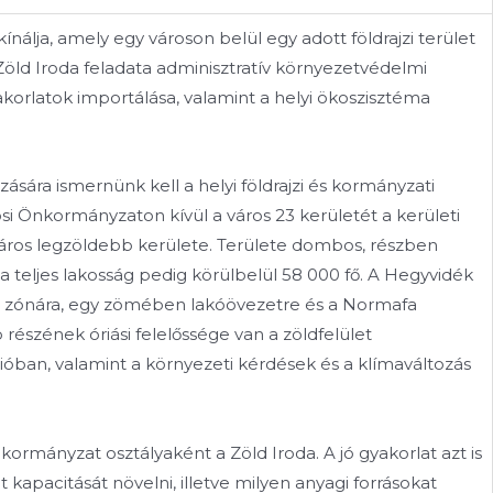
ínálja, amely egy városon belül egy adott földrajzi terület
Zöld Iroda feladata adminisztratív környezetvédelmi
orlatok importálása, valamint a helyi ökoszisztéma
ására ismernünk kell a helyi földrajzi és kormányzati
si Önkormányzaton kívül a város 23 kerületét a kerületi
őváros legzöldebb kerülete. Területe dombos, részben
, a teljes lakosság pedig körülbelül 58 000 fő. A Hegyvidék
t zónára, egy zömében lakóövezetre és a Normafa
észének óriási felelőssége van a zöldfelület
óban, valamint a környezeti kérdések és a klímaváltozás
kormányzat osztályaként a Zöld Iroda. A jó gyakorlat azt is
kapacitását növelni, illetve milyen anyagi forrásokat