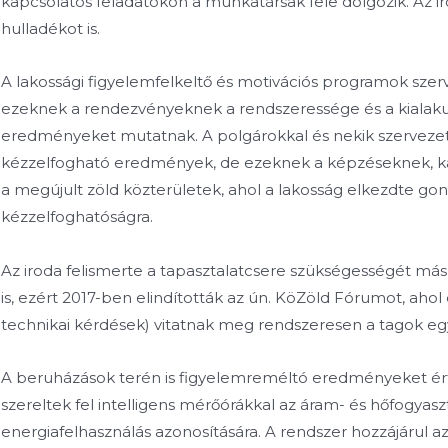
kapcsolatos feladatokon a munkatársak fele dolgozik. Az i
hulladékot is.
A lakossági figyelemfelkeltő és motivációs programok szerv
ezeknek a rendezvényeknek a rendszeressége és a kialakul
eredményeket mutatnak. A polgárokkal és nekik szerveze
kézzelfogható eredmények, de ezeknek a képzéseknek, k
a megújult zöld közterületek, ahol a lakosság elkezdte go
kézzelfoghatóságra.
Az iroda felismerte a tapasztalatcsere szükségességét más 
is, ezért 2017-ben elindították az ún. KöZöld Fórumot, aho
technikai kérdések) vitatnak meg rendszeresen a tagok eg
A beruházások terén is figyelemreméltó eredményeket ért
szereltek fel intelligens mérőórákkal az áram- és hőfogyasz
energiafelhasználás azonosítására. A rendszer hozzájárul