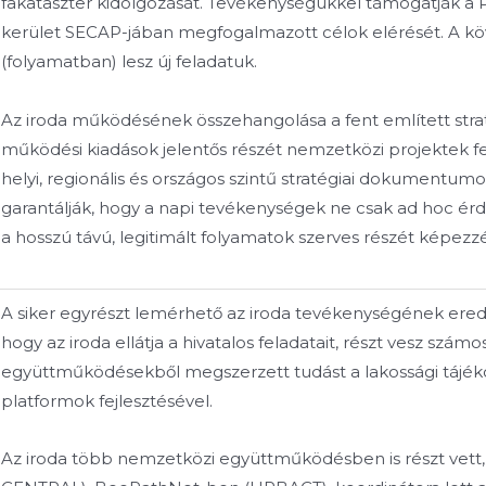
fakataszter kidolgozását. Tevékenységükkel támogatják a
kerület SECAP-jában megfogalmazott célok elérését. A kö
(folyamatban) lesz új feladatuk.
Az iroda működésének összehangolása a fent említett strat
működési kiadások jelentős részét nemzetközi projektek fe
helyi, regionális és országos szintű stratégiai dokumentum
garantálják, hogy a napi tevékenységek ne csak ad hoc érd
a hosszú távú, legitimált folyamatok szerves részét képezz
A siker egyrészt lemérhető az iroda tevékenységének eredm
hogy az iroda ellátja a hivatalos feladatait, részt vesz sz
együttműködésekből megszerzett tudást a lakossági tájék
platformok fejlesztésével.
Az iroda több nemzetközi együttműködésben is részt vett