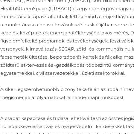
CENTRAL), BeePathNet-ben (URBACT), koordinátora lett a
Health&GreenSpace (URBACT) és egy nemrég jóváhagyott LI
munkatársak tapasztaltabbak lettek mind a projektírásban
a munkatársak a beavatkozások széles skálájában szereztek 
kezelés, középületek energiahatékonysága, okos mérés, D
figyelemfelkeltő programok. és tevékenységek, fesztiválok
versenyek, klímaváltozás, SECAP, zöld- és kommunális hullad
facsemeték ültetése, beporzóbarát kertek és fák alkalmaz
zöldterület-tervezés és -gazdálkodás, többszintű kormány
egyetemekkel, civil szervezetekkel, üzleti szektorokkal.
A siker legszembetűnőbb bizonyítéka talán az iroda hírneve,
megismerjék a folyamatokat, a mindennapi működést.
A csapat kapacitása és tudása lehetővé teszi az összes jogi/
hulladékkezeléssel, zaj- és rezgésvédelmi kérdésekkel, faki