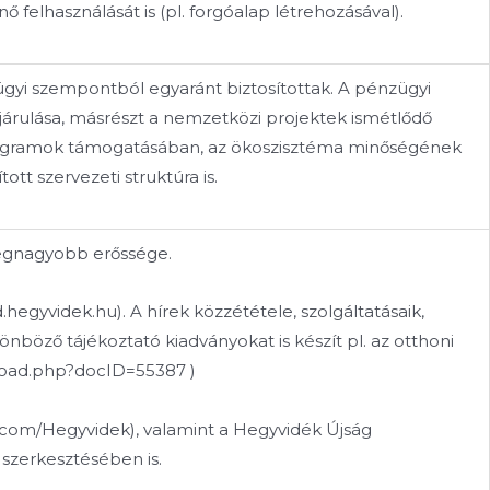
ő felhasználását is (pl. forgóalap létrehozásával).
ügyi szempontból egyaránt biztosítottak. A pénzügyi
árulása, másrészt a nemzetközi projektek ismétlődő
 programok támogatásában, az ökoszisztéma minőségének
ott szervezeti struktúra is.
legnagyobb erőssége.
.hegyvidek.hu). A hírek közzététele, szolgáltatásaik,
nböző tájékoztató kiadványokat is készít pl. az otthoni
load.php?docID=55387 )
k.com/Hegyvidek), valamint a Hegyvidék Újság
 szerkesztésében is.