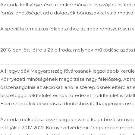
Az iroda költségvetése az önkormányzat hozzájárulásából é
forrás lehetőséget ad a dolgozók bónuszokkal való motivál
A speciális tematikus feladatokhoz az iroda rendszeresen vo
2016-ban jött létre a Zöld Iroda, melynek működése azóta i
A Hegyvidék Magyarország fővárosának legzöldebb kerülete, k
Környezeti minőségének megőrzése nagy felelősség. Az i
összehangolnia az akciókat, ahol a szereplőknek eltérő az 
összefüggő zöldfelület és sok töredezett zöldfelület is ta
Ezen szereplők bevonása a döntéshozatalba, igényeik össze
Az iroda működése összhangban van a különböző környezet
ellátják a 2017-2022 Környezetvédelmi Programban meghatár