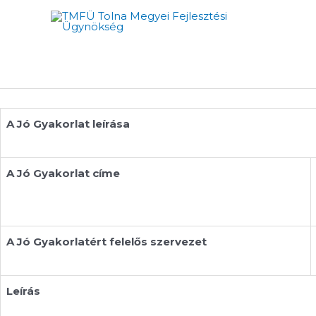
Skip
to
content
A Jó Gyakorlat leírása
A Jó Gyakorlat címe
A Jó Gyakorlatért felelős szervezet
Leírás