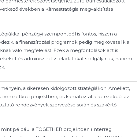
 Polgármesterek Szövetségéhez 2016-ban csatlakozott
vetkező években a Klímastratégia megvalósítása
égiákkal pénzügyi szempontból is fontos, hiszen a
dezik, a finanszírozási programok pedig megkövetelik a
oknak való megfelelést. Ezek a megfontolások azt is
ekeket és adminisztratív feladatokat szolgáljanak, hanem
ék.
ényein, a sikeresen kidolgozott stratégiákon. Amellett,
ámos nemzetközi projektben, és kamatoztatja az ezekből az
oztató rendezvények szervezése során és szakértői
, mint például a TOGETHER projektben (Interreg