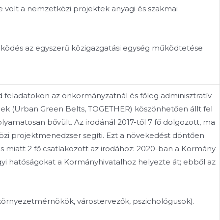
 volt a nemzetközi projektek anyagi és szakmai
működés az egyszerű közigazgatási egység működtetése
ld feladatokon az önkormányzatnál és főleg adminisztratív
nek (Urban Green Belts, TOGETHER) köszönhetően állt fel
olyamatosan bővült. Az irodánál 2017-től 7 fő dolgozott, ma
közi projektmenedzser segíti. Ezt a növekedést döntően
ás miatt 2 fő csatlakozott az irodához: 2020-ban a Kormány
i hatóságokat a Kormányhivatalhoz helyezte át; ebből az
 környezetmérnökök, várostervezők, pszichológusok).