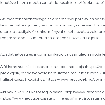
lehetővé teszi a megtakarított források fejlesztésekre történ
Az iroda fenntarthatósága és eredményei politikai és pénz
fenntarthatóságot egyrészt az önkormányzat anyagi hozzáj
sikerei biztosítják. Az önkormányzat elkötelezett a zöld
megőrzésében. A fenntarthatósághoz hozzájárul a jól felállít
Az átláthatóság és a kommunikáció valószínűleg az iroda 
A fő kommunikációs csatorna az iroda honlapja (https://zold
projektjeik, rendezvényeik bemutatása mellett az iroda külö
hulladékgazdálkodáshoz (https://www.hegyvidek.hu/down
Aktívak a kerület közösségi oldalán (https://www.faceboo
(https://www.hegyvidekujsag) online és offline változatának