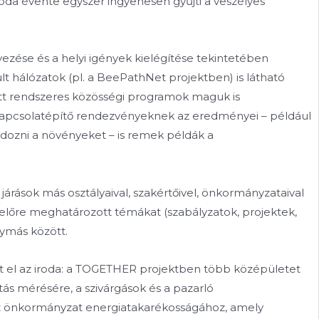
roda évente egyszer ingyenesen gyűjti a veszélyes
ezése és a helyi igények kielégítése tekintetében
t hálózatok (pl. a BeePathNet projektben) is látható
tt rendszeres közösségi programok maguk is
apcsolatépítő rendezvényeknek az eredményei – például
ndozni a növényeket – is remek példák a
járások más osztályaival, szakértőivel, önkormányzataival
l előre meghatározott témákat (szabályzatok, projektek,
ymás között.
 el az iroda: a TOGETHER projektben több középületet
tás mérésére, a szivárgások és a pazarló
 az önkormányzat energiatakarékosságához, amely