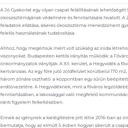
A Jó Gyakorlat egy olyan csapat felállításának lehetőségét k
ökoszisztémájának védelmére és fenntartására hivatott. A 
feladatok ellátása, sikeres ökoszisztéma-menedzsment gyak
felelős használatának tudatosítása.
Ahhoz, hogy megértsük miért volt szükség az iroda létrehoz
viszonyokat. Budapesten kettős irányítás működik: a Főváro
önkormányzatok irányítják. A XII. kerület, a Hegyvidék a f
kertvárosias. Az egy főre jutó zöldfelület körülbelül 170 m2
három zónára osztható: a központban egy sűrűn beépítet
erdőövezetére. A Hegyvidéknek, mint a főváros legzöldebb r
fenntartásában, a lakossággal való megfelelő kommunikáci
iránti figyelem felkeltésében.
Ennek az igénynek a kielégítésére jött létre 2016-ban az ön
bemutatja, hogy az elmúlt 5 évben hogyan sikerült a csapat 