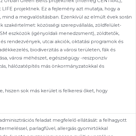
z Urban Green Belts projektnek (Interreg CENTRAL),
FE projektnek. Ez a fejlemény azt mutatja, hogy a
, mind a megvalósításban. Ezenkívül az elmúlt évek során
szakértelmet: közösségi szerepvállalás, zöldfelület-
SM eszközök (igényoldali menedzsment), zöldtetők,
 és rendezvények, utcai akciók, oktatási programok és
ékkezelés, biodiverzitás a városi területen, fák és
ása, városi méhészet, egészségügy -reszponzív
zás, hálózatépítés más önkormányzatokkal és
 hiszen sok más kerület is felkeresi őket, hogy
adminisztrációs feladat megfelelő ellátását: a felhagyott
termeléssel, parlagfűvel, allergiás gyomirtókkal