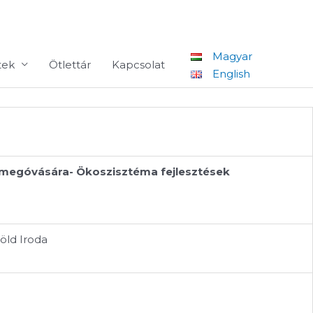
Magyar
tek
Ötlettár
Kapcsolat
English
et megóvására- Ökoszisztéma fejlesztések
öld Iroda