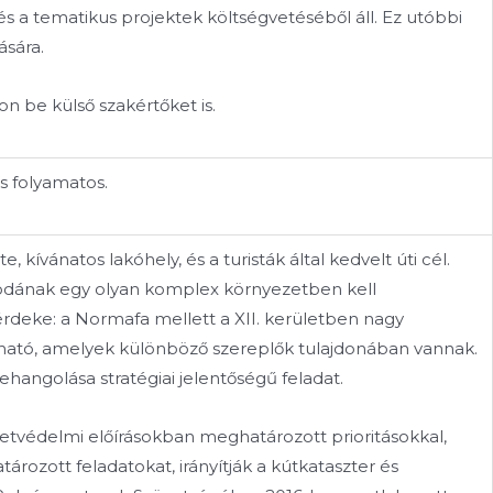
s a tematikus projektek költségvetéséből áll. Ez utóbbi
ására.
n be külső szakértőket is.
s folyamatos.
ívánatos lakóhely, és a turisták által kedvelt úti cél.
rodának egy olyan komplex környezetben kell
érdeke: a Normafa mellett a XII. kerületben nagy
lálható, amelyek különböző szereplők tulajdonában vannak.
hangolása stratégiai jelentőségű feladat.
védelmi előírásokban meghatározott prioritásokkal,
ozott feladatokat, irányítják a kútkataszter és