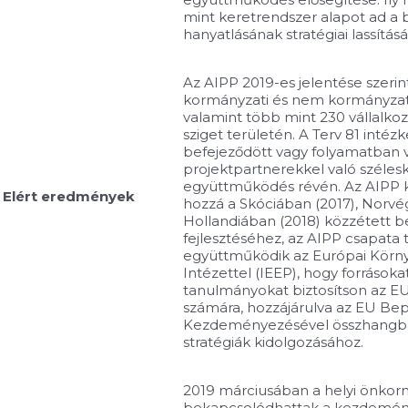
mint keretrendszer alapot ad a
hanyatlásának stratégiai lassítá
Az AIPP 2019-es jelentése szerin
kormányzati és nem kormányzati
valamint több mint 230 vállalkoz
sziget területén. A Terv 81 int
befejeződött vagy folyamatban 
projektpartnerekkel való széles
együttműködés révén. Az AIPP kö
Elért eredmények
hozzá a Skóciában (2017), Norvé
Hollandiában (2018) közzétett b
fejlesztéséhez, az AIPP csapata
együttműködik az Európai Környe
Intézettel (IEEP), hogy forrásoka
tanulmányokat biztosítson az EU 
számára, hozzájárulva az EU Be
Kezdeményezésével összhangba
stratégiák kidolgozásához.
2019 márciusában a helyi önkor
bekapcsolódhattak a kezdemén