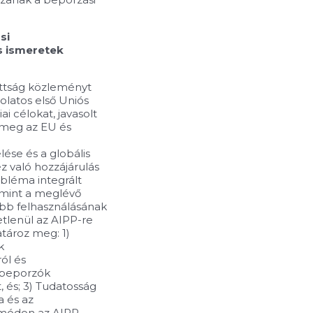
si
s ismeretek
zottság közleményt
olatos első Uniós
i célokat, javasolt
meg az EU és
se és a globális
 való hozzájárulás
bléma integrált
amint a meglévő
abb felhasználásának
tlenül az AIPP-re
tároz meg: 1)
k
ól és
a beporzók
és; 3) Tudatosság
a és az
 módon az AIPP,