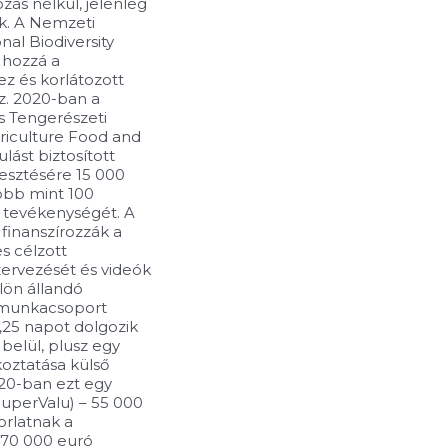
zás nélkül, jelenleg
ik. A Nemzeti
nal Biodiversity
 hozzá a
z és korlátozott
. 2020-ban a
 Tengerészeti
riculture Food and
lást biztosított
esztésére 15 000
öbb mint 100
a tevékenységét. A
finanszírozzák a
s célzott
zervezését és videók
lön állandó
 munkacsoport
,25 napot dolgozik
 belül, plusz egy
koztatása külső
020-ban ezt egy
SuperValu) – 55 000
orlatnak a
 70 000 euró