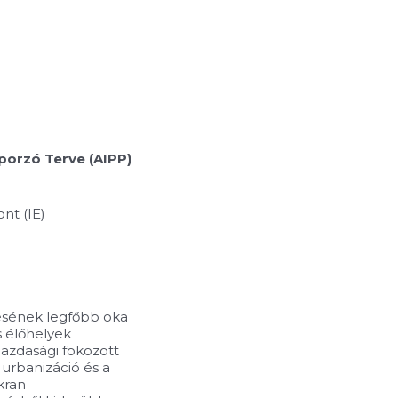
porzó Terve (AIPP)
nt (IE)
sének legfőbb oka
s élőhelyek
azdasági fokozott
z urbanizáció és a
kran