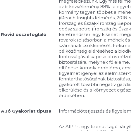
megfeledkezünk. Egy friss felmé
az ír közvélemény 88% -a egyet
kormány tegyen többet a méh
(iReach Insights felmérés, 2018.
Írország és Észak-Írország Bepo
egész szigetre (Írország és Észak
Rövid összefoglaló
keretrendszer, egy kísérlet megá
rovarok (elsősorban a méhek és
számának csökkenését. Felismer
célközönség eléréséhez a biodiv
fontosságával kapcsolatos célzo
biztosítására, melynek fő eleme
eltűnése komoly probléma, ame
figyelmet igényel az élelmiszer
fenntarthatóságának biztosítása,
gyakorolt további negatív gazda
elkerülése és a környezet egé
érdekében.
A Jó Gyakorlat típusa
Információterjesztés és figyelem
Az AIPP-t egy tizenöt tagú irány