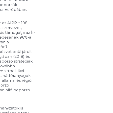
 beporzók
sára Európában.
t az AIPP-t 108
 szervezet,
ás támogatja az Ír-
ézkedésének 96%-a
van a
körű
zvetlenül járult
giában (2018) és
eporzó stratégiák
 továbbá
zetpolitikai
t, háttéranyagok,
államai és régiói
porzó
n álló beporzó
mányzatok is
yezésbe a terv