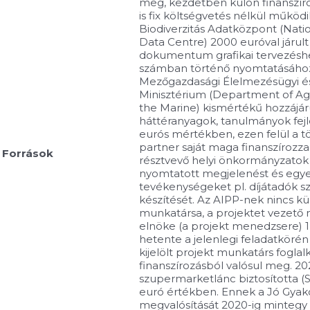
meg, kezdetben külön finanszíro
is fix költségvetés nélkül működ
Biodiverzitás Adatközpont (Natio
Data Centre) 2000 euróval járult
dokumentum grafikai tervezéshe
számban történő nyomtatásához
Mezőgazdasági Élelmezésügyi és
Minisztérium (Department of Ag
the Marine) kismértékű hozzájáru
háttéranyagok, tanulmányok fejl
eurós mértékben, ezen felül a t
partner saját maga finanszírozz
Források
résztvevő helyi önkormányzatok 
nyomtatott megjelenést és egye
tevékenységeket pl. díjátadók s
készítését. Az AIPP-nek nincs kü
munkatársa, a projektet vezető
elnöke (a projekt menedzsere) 1
hetente a jelenlegi feladatkörén
kijelölt projekt munkatárs foglal
finanszírozásból valósul meg. 2
szupermarketlánc biztosította (
euró értékben. Ennek a Jó Gyak
megvalósítását 2020-ig mintegy