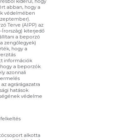
résből kiderül, hogy
ért abban, hogy a
ek védelmében
 szeptember).
rzó Terve (AIPP) az
-Írország) kiterjedő
llítani a beporzó
 a zengőlegyek)
ték, hogy a
erzitás
tt információk
, hogy a beporzók
ly azonnali
-termelés
 az agrárágazatra
sági hatások
szségének védelme
felkeltés
ítócsoport alkotta