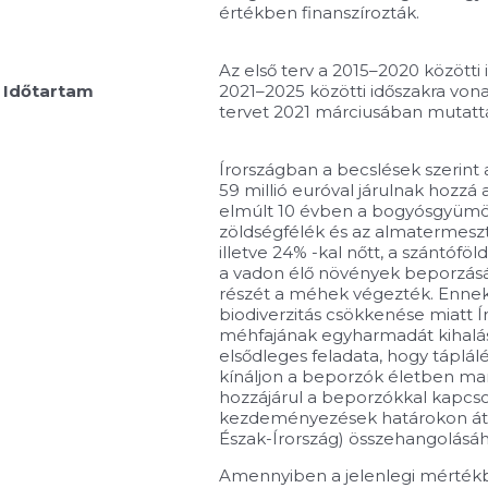
értékben finanszírozták.
Az első terv a 2015–2020 közötti i
Időtartam
2021–2025 közötti időszakra vonat
tervet 2021 márciusában mutatt
Írországban a becslések szerint
59 millió euróval járulnak hozzá
elmúlt 10 évben a bogyósgyümölc
zöldségfélék és az almatermeszté
illetve 24% -kal nőtt, a szántófö
a vadon élő növények beporzá
részét a méhek végezték. Ennek
biodiverzitás csökkenése miatt Í
méhfajának egyharmadát kihalás
elsődleges feladata, hogy táplá
kínáljon a beporzók életben mar
hozzájárul a beporzókkal kapcso
kezdeményezések határokon átn
Észak-Írország) összehangolásáh
Amennyiben a jelenlegi mérték