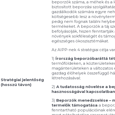
beporzók száma, a méhek és a l
biztosított beporzási szolgáltatá
gazdálkodók számára egyre ne
költségesebb lesz a növényterm
pedig nem fognak találni helyben
termékeket. A beporzók a táj sz
befolyásolják, hiszen fenntartják
növények sokféleségét és támog
egészséges ökoszisztémákat.
Az AIPP-nek 4 stratégiai célja va
1)
Írország beporzóbaráttá tét
termőföldeken, a közterületeke
magánterületeken a változatos 
gazdag élőhelyek összefüggő há
létrehozásával;
Stratégiai jelentőség
(hosszú távon)
2)
A tudatosság növelése a b
hasznosságával kapcsolatban
3)
Beporzók menedzselése – 
termelők támogatása
a bepor
fenntartható populációinak elé
mert pótolhatatlan szerepet ját