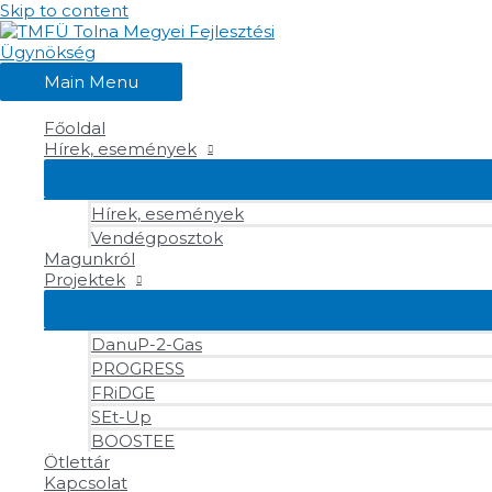
Skip to content
Main Menu
Főoldal
Hírek, események
Hírek, események
Vendégposztok
Magunkról
Projektek
DanuP-2-Gas
PROGRESS
FRiDGE
SEt-Up
BOOSTEE
Ötlettár
Kapcsolat