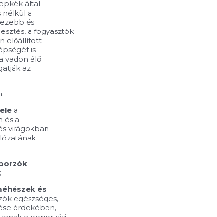
epkék által
s nélkül a
hezebb és
esztés, a fogyasztók
 előállított
épségét is
 a vadon élő
atják az
n:
ele
a
n és a
és virágokban
lózatának
eporzók
;
méhészek és
zók egészséges,
rése érdekében,
szanak a beporzási