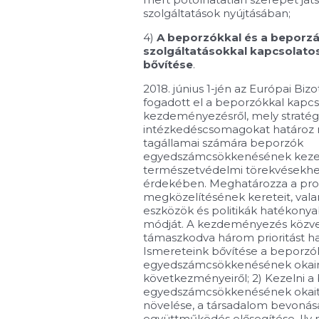
szolgáltatások nyújtásában;
4)
A beporzókkal és a beporzá
szolgáltatásokkal kapcsolato
bővítése
.
2018. június 1-jén az Európai Bi
fogadott el a beporzókkal kapcs
kezdeményezésről, mely stratégia
intézkedéscsomagokat határoz 
tagállamai számára beporzók
egyedszámcsökkenésének kezelé
természetvédelmi törekvésekhez
érdekében. Meghatározza a pro
megközelítésének kereteit, val
eszközök és politikák hatékony
módját. A kezdeményezés közve
támaszkodva három prioritást ha
Ismereteink bővítése a beporzó
egyedszámcsökkenésének okair
következményeiről; 2) Kezelni 
egyedszámcsökkenésének okait, 
növelése, a társadalom bevonás
együttműködés elősegítése. Ily