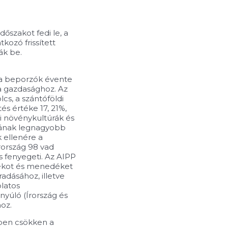
dőszakot fedi le, a
kozó frissített
ák be.
 a beporzók évente
 a gazdasághoz. Az
s, a szántóföldi
s értéke 17, 21%,
ldi növénykultúrák és
sának legnagyobb
 ellenére a
rország 98 vad
 fenyegeti. Az AIPP
lékot és menedéket
adásához, illetve
latos
yúló (Írország és
oz.
ben csökken a