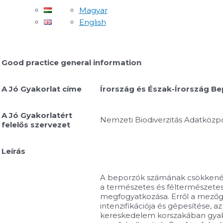
Magyar
English
Good practice general information
A Jó Gyakorlat címe
Írország és Észak-Írország Be
A Jó Gyakorlatért
Nemzeti Biodiverzitás Adatközpo
felelős szervezet
Leírás
A beporzók számának csökkené
a természetes és féltermészete
megfogyatkozása. Erről a mezőg
intenzifikációja és gépesítése, a
kereskedelem korszakában gya