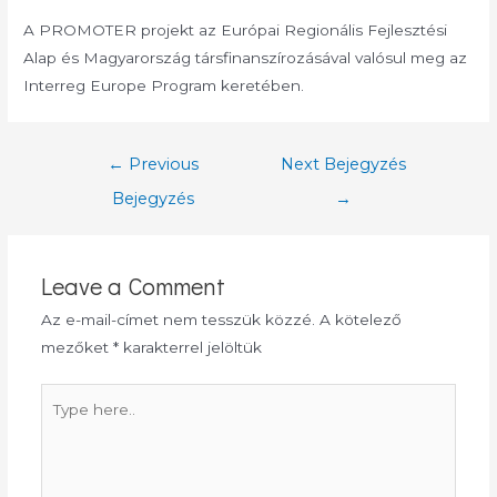
A PROMOTER projekt az Európai Regionális Fejlesztési
Alap és Magyarország társfinanszírozásával valósul meg az
Interreg Europe Program keretében.
Bejegyzés
←
Previous
Next Bejegyzés
navigáció
Bejegyzés
→
Leave a Comment
Az e-mail-címet nem tesszük közzé.
A kötelező
mezőket
*
karakterrel jelöltük
Type
here..