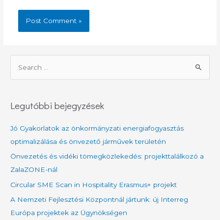
S
e
a
r
Legutóbbi bejegyzések
c
h
Jó Gyakorlatok az önkormányzati energiafogyasztás
f
optimalizálása és önvezető járművek területén
o
Önvezetés és vidéki tömegközlekedés: projekttalálkozó a
r
ZalaZONE-nál
:
Circular SME Scan in Hospitality Erasmus+ projekt
A Nemzeti Fejlesztési Központnál jártunk: új Interreg
Európa projektek az Ügynökségen