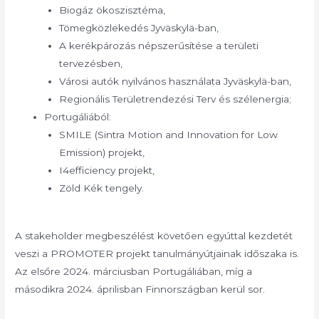
Biogáz ökoszisztéma,
Tömegközlekedés Jyväskylä-ban,
A kerékpározás népszerűsítése a területi
tervezésben,
Városi autók nyilvános használata Jyväskylä-ban,
Regionális Területrendezési Terv és szélenergia;
Portugáliából:
SMILE (Sintra Motion and Innovation for Low
Emission) projekt,
I4efficiency projekt,
Zöld Kék tengely.
A stakeholder megbeszélést követően egyúttal kezdetét
veszi a PROMOTER projekt tanulmányútjainak időszaka is.
Az elsőre 2024. márciusban Portugáliában, míg a
másodikra 2024. áprilisban Finnországban kerül sor.