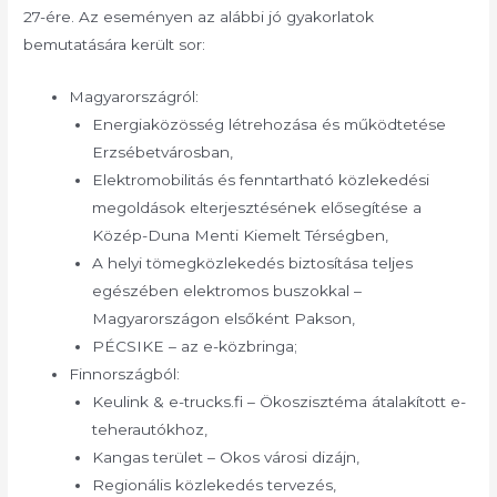
27-ére. Az eseményen az alábbi jó gyakorlatok
bemutatására került sor:
Magyarországról:
Energiaközösség létrehozása és működtetése
Erzsébetvárosban,
Elektromobilitás és fenntartható közlekedési
megoldások elterjesztésének elősegítése a
Közép-Duna Menti Kiemelt Térségben,
A helyi tömegközlekedés biztosítása teljes
egészében elektromos buszokkal –
Magyarországon elsőként Pakson,
PÉCSIKE – az e-közbringa;
Finnországból:
Keulink & e-trucks.fi – Ökoszisztéma átalakított e-
teherautókhoz,
Kangas terület – Okos városi dizájn,
Regionális közlekedés tervezés,