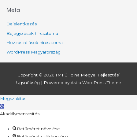
Meta
Bejelentkezés
Bejegyzések hírcsatorna
Hozzászólások hírcsatorna
WordPress Magyarország
Copyright © 2026
TMFÜ Tolna Megyei Fejlesztési
Ügynökség
| Powered by
Astra WordPress Theme
Megszakítás
Eszköztár
megnyitása
Akadálymentesítés
Betűméret növelése
Betűméret csökkentése