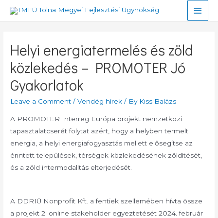
Skip
Main
to
Men
content
Helyi energiatermelés és zöld
közlekedés – PROMOTER Jó
Gyakorlatok
Leave a Comment
/
Vendég hírek
/ By
Kiss Balázs
A PROMOTER Interreg Európa projekt nemzetközi
tapasztalatcserét folytat azért, hogy a helyben termelt
energia, a helyi energiafogyasztás mellett elősegítse az
érintett települések, térségek közlekedésének zöldítését,
és a zöld intermodalitás elterjedését.
A DDRIÜ Nonprofit Kft. a fentiek szellemében hívta össze
a projekt 2. online stakeholder egyeztetését 2024. február