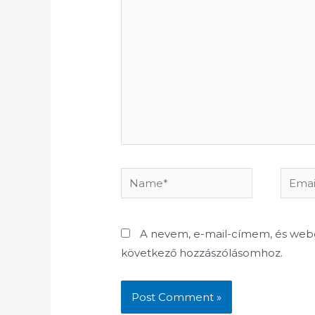
here..
Name*
Email*
A nevem, e-mail-címem, és we
következő hozzászólásomhoz.