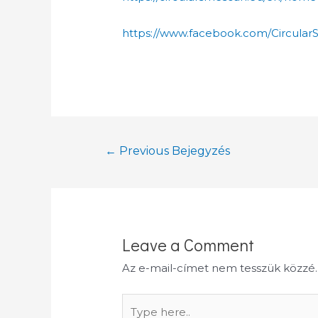
https://www.facebook.com/Circula
Bejegyzés
←
Previous Bejegyzés
navigáció
Leave a Comment
Az e-mail-címet nem tesszük közzé.
Type