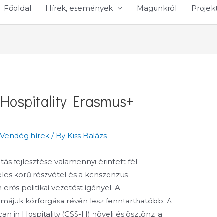
Főoldal
Hírek, események
Magunkról
Projek
 Hospitality Erasmus+
,
Vendég hírek
/ By
Kiss Balázs
ás fejlesztése valamennyi érintett fél
zéles körű részvétel és a konszenzus
erős politikai vezetést igényel. A
émájuk körforgása révén lesz fenntarthatóbb. A
n in Hospitality (CSS-H) növeli és ösztönzi a