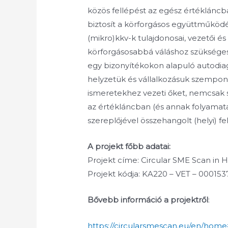
közös fellépést az egész értékláncb
biztosít a körforgásos együttműköd
(mikro)kkv-k tulajdonosai, vezetői és
körforgásosabbá váláshoz szüksége
egy bizonyítékokon alapuló autodiag
helyzetük és vállalkozásuk szempon
ismeretekhez vezeti őket, nemcsak 
az értékláncban (és annak folyamataib
szereplőjével összehangolt (helyi) fe
A projekt főbb adatai:
Projekt címe: Circular SME Scan in Ho
Projekt kódja: KA220 – VET – 00015
Bővebb információ a projektről
:
https://circularsmescan.eu/en/home