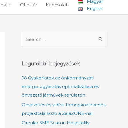
Magyar
tek
Ötlettár
Kapcsolat
English
S
e
a
r
Legutóbbi bejegyzések
c
Jó Gyakorlatok az önkormányzati
h
energiafogyasztás optimalizálása és
f
önvezető járművek területén
o
r
Önvezetés és vidéki tömegközlekedés:
:
projekttalálkozó a ZalaZONE-nál
Circular SME Scan in Hospitality