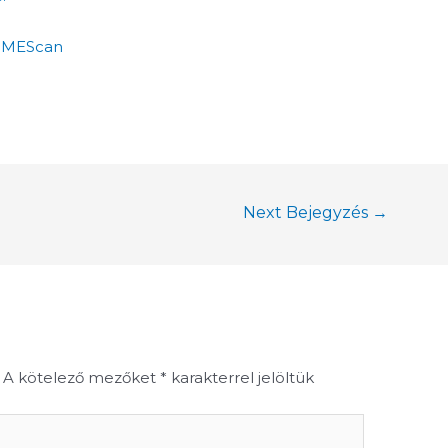
rSMEScan
Next Bejegyzés
→
A kötelező mezőket
*
karakterrel jelöltük