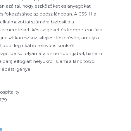
an azáltal, hogy eszközöket és anyagokat
és fokozásához az egész láncban. A CSS-H a
 alkalmazottai számára biztosítja a
s ismereteket, készségeket és kompetenciákat
nosztikai eszköz kifejlesztése révén, amely a
tjából leginkább releváns konkrét
saját belső folyamataik szempontjából, hanem
an) elfoglalt helyükről is, ami a lánc többi
llépést igényel.
spitality
3779
#