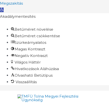
Megszakítás
Eszköztár
megnyitása
Akadálymentesítés
Betűméret növelése
Betűméret csökkentése
Szürkeárnyalatos
Magas Kontraszt
Negatív Kontraszt
Világos Háttér
Hivatkozások Aláhúzása
Olvasható Betütípus
Visszaállítás
Skip
to
content