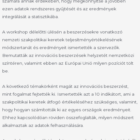
számára annak érdekében, hogy megkönnyítse a jövőben
ezen adatok rendszeres gyűjtését és az eredmények
integrálását a statisztikába.
A workshop délelőtti ülésén a beszerzésekre vonatkozó
nemzeti szakpolitikai keretek teljesítményértékelésének
módszertanát és eredményeit ismertették a szervezők.
Bemutatták az innovációs beszerzések helyzetét nemzetközi
színtéren, valamint ebben az Európai Unió milyen pozíciót tölt
be.
A következő témakörként magát az innovációs beszerzést,
mint fogalmat fejtették ki. Ismertették azt a 10 indikátort, ami a
szakpolitikai keretek átfogó értékeléséhez szükséges, valamint,
hogy hogyan számították ki az egyes országok eredményeit.
Ehhez kapcsolódóan röviden összefoglalták, milyen módszert
alkalmaztak az adatok felhasználására.