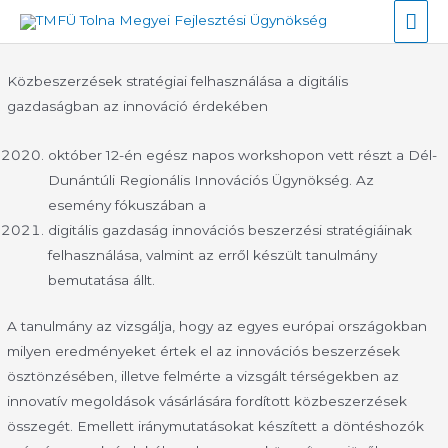
Skip
Mai
to
Men
content
Közbeszerzések stratégiai felhasználása a digitális
gazdaságban az innováció érdekében
október 12-én egész napos workshopon vett részt a Dél-
Dunántúli Regionális Innovációs Ügynökség. Az
esemény fókuszában a
digitális gazdaság innovációs beszerzési stratégiáinak
felhasználása, valmint az erről készült tanulmány
bemutatása állt.
A tanulmány az vizsgálja, hogy az egyes európai országokban
milyen eredményeket értek el az innovációs beszerzések
ösztönzésében, illetve felmérte a vizsgált térségekben az
innovatív megoldások vásárlására fordított közbeszerzések
összegét. Emellett iránymutatásokat készített a döntéshozók