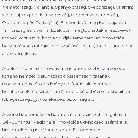
Németország, Hollandia, Spanyolország, Svédország), valamint
van öt új központ is (Észtország, Görögország, Írország,
Olaszország és Portugália). Ezeken kívül még két tagja van:
Finnország és Litvánia. Ezek után megtudhatták a résztvevők
többek közt azt is, hogyan tudják támogatni az innovációs
beszerzések stratégiai felhasználását és milyen típusai vannak
a központoknak.
A délutáni ülés az innovatív megoldások közbeszerzésébe
történő nemzeti beruházások összehasonlításának
módszertanára és eredményeire fókuszált, ideértve a
beruházások felosztását a közszféra különböző szektoraiban
(pl. egészségügy, közlekedés, biztonság stb.).
A workshop témakörei hasznos információkkal szolgáltak a
Dél-Dunántúli Regionális Innovációs Ügynökség számára is,
hiszen jelenleg is három Interreg Europe projekt
magyarországi partnere, köztük az orvostechnológiai