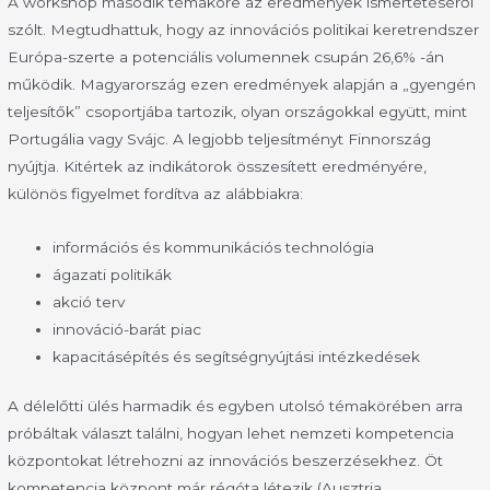
A workshop második témaköre az eredmények ismertetéséről
szólt. Megtudhattuk, hogy az innovációs politikai keretrendszer
Európa-szerte a potenciális volumennek csupán 26,6% -án
működik. Magyarország ezen eredmények alapján a „gyengén
teljesítők” csoportjába tartozik, olyan országokkal együtt, mint
Portugália vagy Svájc. A legjobb teljesítményt Finnország
nyújtja. Kitértek az indikátorok összesített eredményére,
különös figyelmet fordítva az alábbiakra:
információs és kommunikációs technológia
ágazati politikák
akció terv
innováció-barát piac
kapacitásépítés és segítségnyújtási intézkedések
A délelőtti ülés harmadik és egyben utolsó témakörében arra
próbáltak választ találni, hogyan lehet nemzeti kompetencia
központokat létrehozni az innovációs beszerzésekhez. Öt
kompetencia központ már régóta létezik (Ausztria,