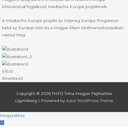
innovációval foglalkozó Medtech4 Europe projektnek.
A Medtech4 Europe projekt az Interreg Európa Programon
belül az Európai Unió és a Magyar Állam társfinanszírozásában
valósul meg.
Előző
Következő
Copyright © 2026
TMFÜ Tolna Megyei Fejlesztési
Ügynökség
| Powered by
Astra WordPress Theme
Megszakítás
Eszköztár